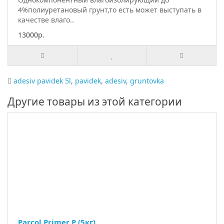
4%полиуретановый грунт,то есть может выступать в
качестве влаго..
13000р.
adesiv pavidek 5l
,
pavidek
,
adesiv
,
gruntovka
Другие товары из этой категории
Parcol Primer P (5кг)