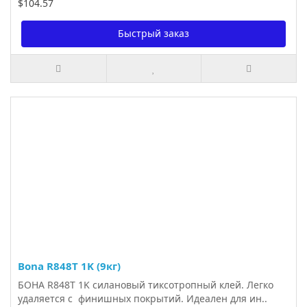
$104.57
Быстрый заказ
Bona R848Т 1K (9кг)
БОНА R848Т 1K силановый тиксотропный клей. Легко
удаляется с финишных покрытий. Идеален для ин..