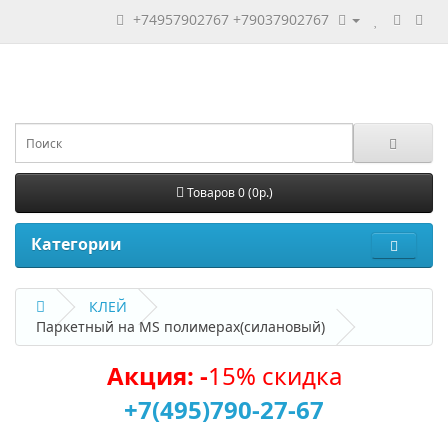
+74957902767
+79037902767
Товаров 0 (0р.)
Категории
КЛЕЙ
Паркетный на MS полимерах(силановый)
Акция: -
15% скидка
+7(495)790-27-67