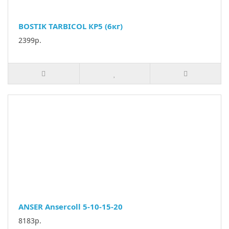
BOSTIK TARBICOL КР5 (6кг)
2399р.
ANSER Ansercoll 5-10-15-20
8183р.