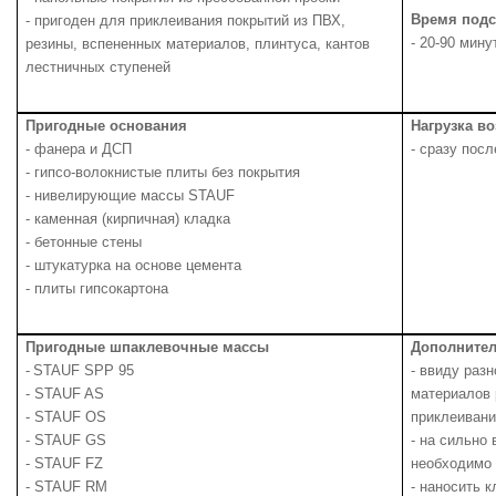
Время под
- пригоден для приклеивания покрытий из ПВХ,
- 20-90 мину
резины, вспененных материалов, плинтуса, кантов
лестничных ступеней
Пригодные основания
Нагрузка в
- фанера и ДСП
- сразу пос
- гипсо-волокнистые плиты без покрытия
- нивелирующие массы
STAUF
- каменная (кирпичная) кладка
- бетонные стены
- штукатурка на основе цемента
- плиты гипсокартона
Пригодные шпаклевочные массы
Дополнител
-
STAUF
SPP
9
5
- ввиду раз
- STAUF AS
материалов 
- STAUF OS
приклеивани
- STAUF GS
- на сильно
- STAUF FZ
необходимо 
- STAUF RM
- наносить 