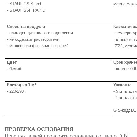
- STAUF GS Stand
можно макси
- STAUF SSP RAPID
Свойства продукта
Климатичес
- пригоден для полов с подогревом
- температур
- не содержит растворители
- относител
- мгновенная фиксация покрытий
-75%, оптим
Цвет
Срок хране
- белый
- не менее 
Расход на 1 м²
Упаковка
- 2
20-2
90 г
- 5 кг пласт
- 1 кг пласт
GIS
-код:
D
1
ПРОВЕРКА ОСНОВАНИЯ
Перед укладкой проверить основание согласно DIN