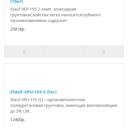
(10кг)
Stauf VEP-195 2-комп. эпоксидная
грунтовкаСвойства:легко наноситсяглубокого
проникновенияне содержит..
25818р.
STAUF VPU-155 S (5кг)
Stauf VPU-155 (S) – однокомпонентная
полиуретановая грунтовка, имеющая влагоизоляцию
до 3% СМ..
12400р.