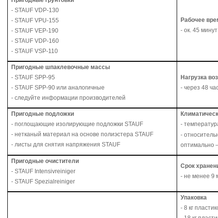
Пригодные грунтовки
- STAUF VDP-130
Рабочее вре
- STAUF VPU-155
- ок. 45 мину
- STAUF VEP-190
- STAUF VDP-160
- STAUF VSP-110
Пригодные шпаклевочные массы
- S
TAUF
SPP-95
Нагрузка во
-
STAUF
SPP
-90 или аналогичные
- через 48 ча
- следуйте информации производителей
Пригодные подложки
Климатическ
- поглощающие изолирующие подложки S
TAUF
- температура
- нетканый материал на основе полиэстера
STAUF
- относитель
- листы для снятия напряжения
STAUF
оптимально 
Пригодные
очистители
Срок хранен
- STAUF Intensivreiniger
- не менее 9
- STAUF Spezialreiniger
Упаковка
- 8 кг пласти