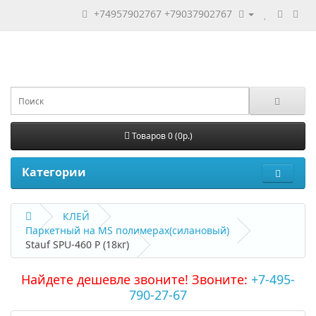
+74957902767
+79037902767
Товаров 0 (0р.)
Категории
КЛЕЙ
Паркетный на MS полимерах(силановый)
Stauf SPU-460 P (18кг)
Найдете дешевле звоните! Звоните:
+7-495-
790-27-67