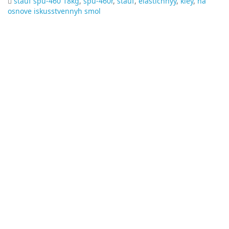
stauf spu-460 18kg
,
spu-460r
,
stauf
,
elastichnyy
,
kley
,
na
osnove iskusstvennyh smol