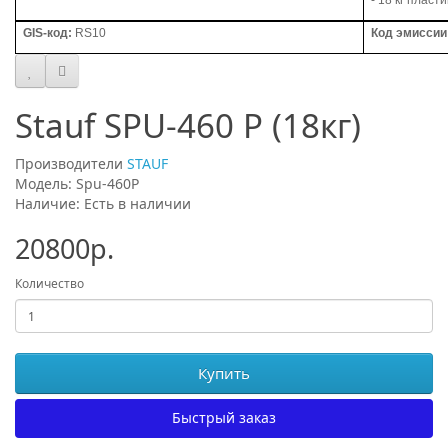
- 18 кг пласт
GIS
-код
:
RS10
Код эмиссии
Stauf SPU-460 P (18кг)
Производители
STAUF
Модель: Spu-460P
Наличие: Есть в наличии
20800р.
Количество
Купить
Быстрый заказ