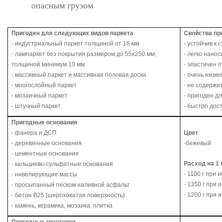
опасным грузом
Пригоден для следующих видов паркета
Свойства пр
- индустриальный паркет толщиной от 16 мм
- устойчив к
- лампаркет без покрытия размером до 55х250 мм,
- легко нанос
толщиной минимум 10 мм
- эластичен
- массивный паркет и массивная половая доска
- очень низк
- многослойный паркет
- не содержи
- мозаичный паркет
- пригоден д
- штучный паркет
- быстро дос
Пригодные основания
- фанера и ДСП
Цвет
- деревянные основания
-бежевый
- цементные основания
Расход на 1 
- кальциево-сульфатные основания
- 1100 г при
- нивелирующие массы
- 1350 г при
- просыпанный песком наливной асфальт
- 1200 г при
- бетон В25 (шероховатая поверхность)
- камень, керамика, мозаика, плитка